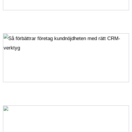
Effektiva tips för HR-system som driver
företagstillväxt
Så förbättrar företag kundnöjdheten med rätt CRM-
verktyg