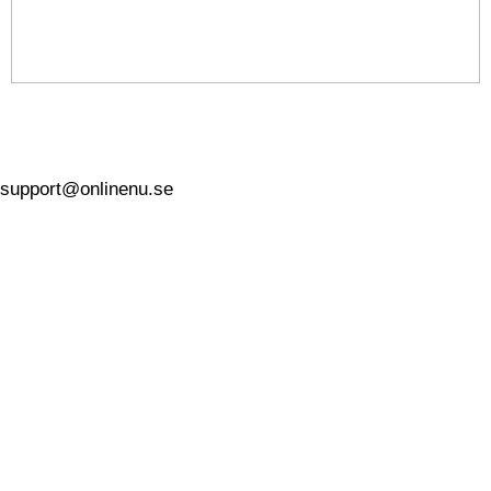
Säkerhetsanalys i moderna IT-miljöer: Praktiska
metoder och verktyg
support@onlinenu.se