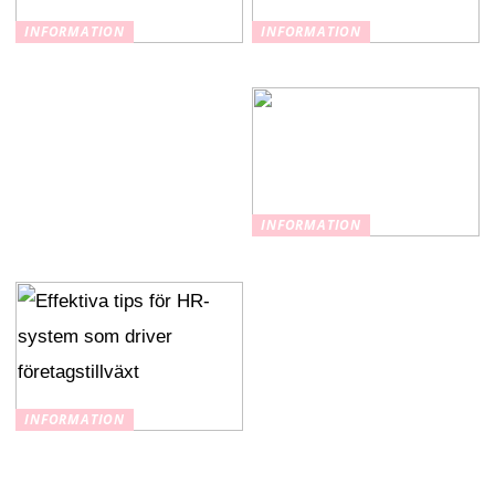
INFORMATION
INFORMATION
AI förändrar
Förstå ESRS
kvalitetskontroll och
verksamhetsprocesser
INFORMATION
Varför satsa på LTA?
INFORMATION
Effektiva tips för HR-
system som driver