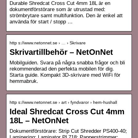
Durable Shredcat Cross Cut 4mm 18L är en
dokumentförstörare som är utrustad med:
strömbrytare samt multifunktion. Den är enkel att
använda för start / stopp …
http s://www.netonnet.se › … › Skrivare
Skrivartillbehör – NetOnNet
Mobilguiden. Svara på några snabba frågor och bli
rekommenderad den perfekta mobilen för dig.
Starta guide. Kompakt 3D-skrivare med WiFi för
hemmabruk.
http s://www.netonnet.se › art › fyndvaror › hem-hushall
Ideal Shredcat Cross Cut 4mm
18L – NetOnNet
Dokumentförstörare: Strip Cut Shredder PS400-40;
Laminering: Laminator PL718; Papperstrimmer: