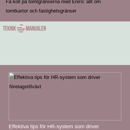
Få koll på tomtgränserna med Eniro: allt om
tomtkartor och fastighetsgränser
Effektiva tips för HR-system som driver