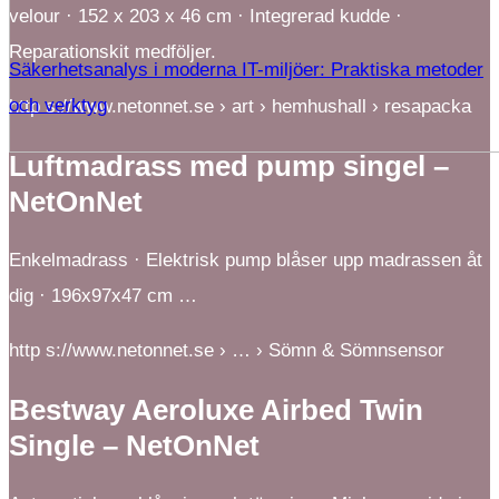
velour · 152 x 203 x 46 cm · Integrerad kudde ·
Reparationskit medföljer.
Säkerhetsanalys i moderna IT-miljöer: Praktiska metoder
och verktyg
http s://www.netonnet.se › art › hemhushall › resapacka
Luftmadrass med pump singel –
NetOnNet
Enkelmadrass · Elektrisk pump blåser upp madrassen åt
dig · 196x97x47 cm …
http s://www.netonnet.se › … › Sömn & Sömnsensor
Bestway Aeroluxe Airbed Twin
Single – NetOnNet