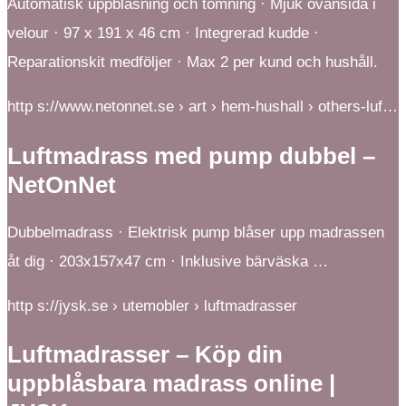
Automatisk uppblåsning och tömning · Mjuk ovansida i
velour · 97 x 191 x 46 cm · Integrerad kudde ·
Reparationskit medföljer · Max 2 per kund och hushåll.
http s://www.netonnet.se › art › hem-hushall › others-luf…
Luftmadrass med pump dubbel –
NetOnNet
Dubbelmadrass · Elektrisk pump blåser upp madrassen
åt dig · 203x157x47 cm · Inklusive bärväska …
http s://jysk.se › utemobler › luftmadrasser
Luftmadrasser – Köp din
uppblåsbara madrass online |