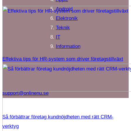
Android
Elektronik
Teknik
IT
Information
Effektiva tips för HR-system som driver företagstillväxt
support@onlinenu.se
Så förbättrar företag kundnöjdheten med rätt CRM-
verktyg