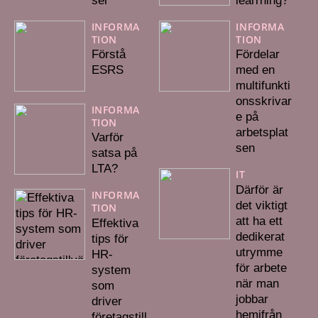
ser
learrning?
INFORMA
INFORMA
TION
TION
Förstå
Fördelar
ESRS
med en
multifunkti
onsskrivar
INFORMA
e på
TION
arbetsplat
Varför
sen
satsa på
LTA?
IT
Därför är
INFORMA
det viktigt
TION
att ha ett
Effektiva
dedikerat
tips för
utrymme
HR-
för arbete
system
när man
som
jobbar
driver
hemifrån
företagstill