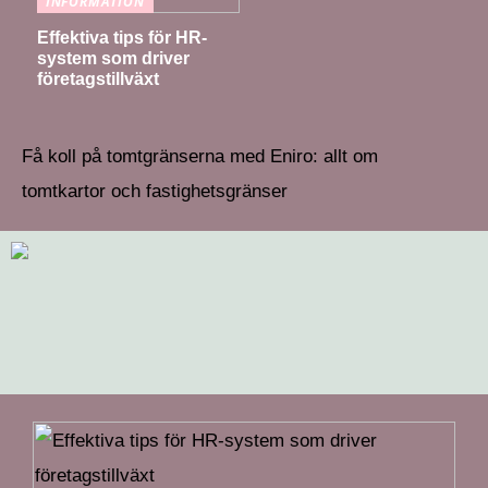
INFORMATION
Effektiva tips för HR-
system som driver
företagstillväxt
Få koll på tomtgränserna med Eniro: allt om
tomtkartor och fastighetsgränser