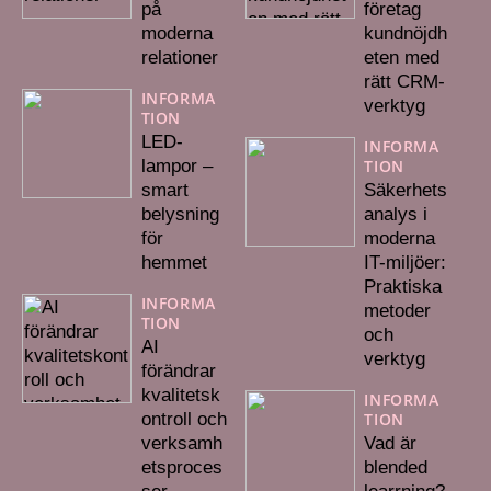
på
företag
moderna
kundnöjdh
relationer
eten med
rätt CRM-
INFORMA
verktyg
TION
LED-
INFORMA
lampor –
TION
smart
Säkerhets
belysning
analys i
för
moderna
hemmet
IT-miljöer:
Praktiska
INFORMA
metoder
TION
och
AI
verktyg
förändrar
kvalitetsk
INFORMA
ontroll och
TION
verksamh
Vad är
etsproces
blended