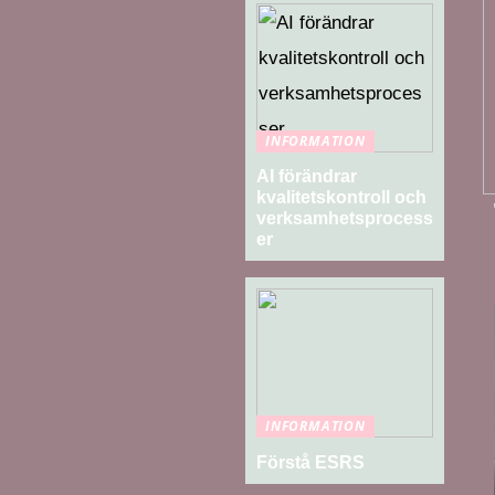
INFORMATION
AI förändrar
kvalitetskontroll och
verksamhetsprocess
er
INFORMATION
Förstå ESRS