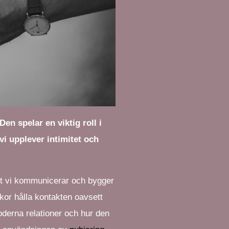
en spelar en viktig roll i
vi upplever intimitet och
et vi kommunicerar och bygger
skor hålla kontakten oavsett
derna relationer och hur den