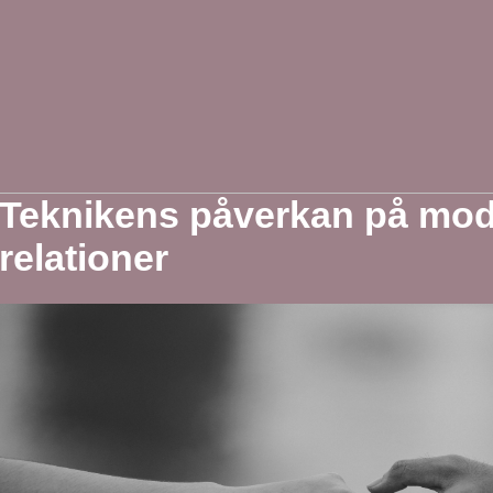
Teknikens påverkan på mo
relationer