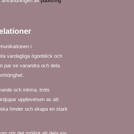
ve användningen av
pubisring
elationer
munikationen i
dela vardagliga ögonblick och
an par se varandra och dela
amhörighet.
evande och intima, trots
ördjupar upplevelsen av att
siska hinder och skapa en stark
m gör det möjligt att dela sin