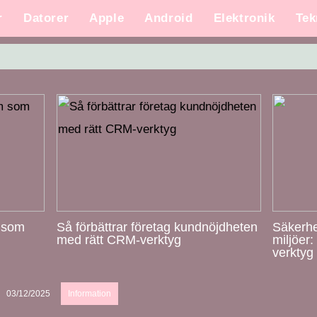
r
Datorer
Apple
Android
Elektronik
Tek
m som
Så förbättrar företag kundnöjdheten
Säkerhe
med rätt CRM-verktyg
miljöer
verktyg
03/12/2025
Information