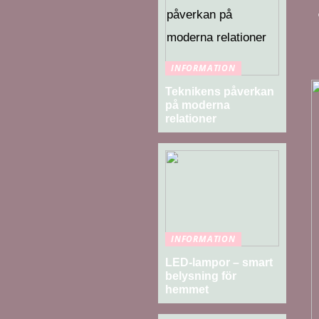
INFORMATION
Teknikens påverkan
på moderna
relationer
INFORMATION
LED-lampor – smart
belysning för
hemmet