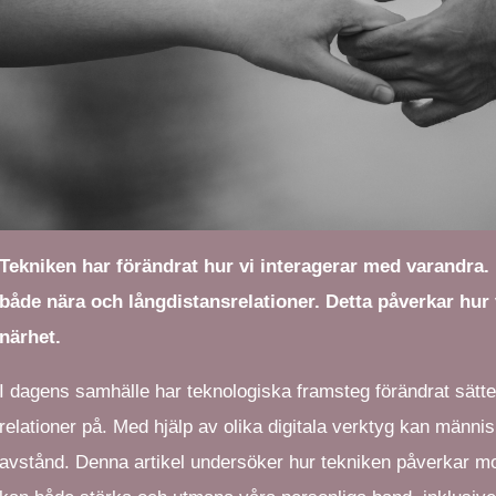
Tekniken har förändrat hur vi interagerar med varandra. D
både nära och långdistansrelationer. Detta påverkar hur 
närhet.
I dagens samhälle har teknologiska framsteg förändrat sätt
relationer på. Med hjälp av olika digitala verktyg kan männi
avstånd. Denna artikel undersöker hur tekniken påverkar mo