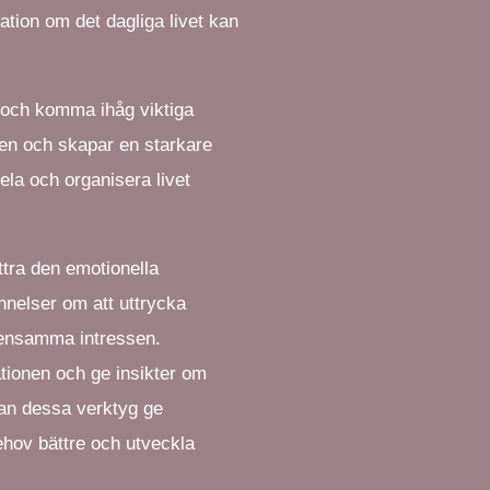
ion om det dagliga livet kan
er och komma ihåg viktiga
gen och skapar en starkare
ela och organisera livet
ttra den emotionella
nelser om att uttrycka
mensamma intressen.
ationen och ge insikter om
kan dessa verktyg ge
ehov bättre och utveckla