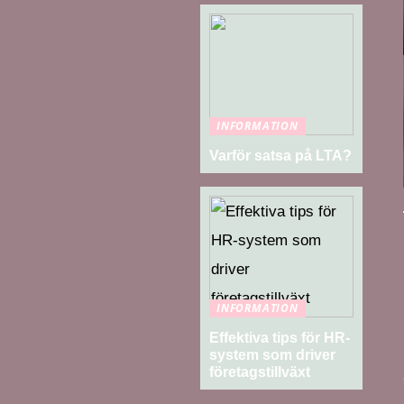
INFORMATION
Varför satsa på LTA?
INFORMATION
Effektiva tips för HR-
system som driver
företagstillväxt