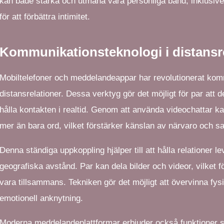
kan både stärka och utmana våra personliga band, inklusi
för att förbättra intimitet.
Kommunikationsteknologi i distansr
Mobiltelefoner och meddelandeappar har revolutionerat kom
distansrelationer. Dessa verktyg gör det möjligt för par att 
hålla kontakten i realtid. Genom att använda videochattar k
mer än bara ord, vilket förstärker känslan av närvaro och s
Denna ständiga uppkoppling hjälper till att hålla relationer l
geografiska avstånd. Par kan dela bilder och videor, vilket f
vara tillsammans. Tekniken gör det möjligt att övervinna fy
emotionell anknytning.
Moderna meddelandeplattformar erbjuder också funktioner so