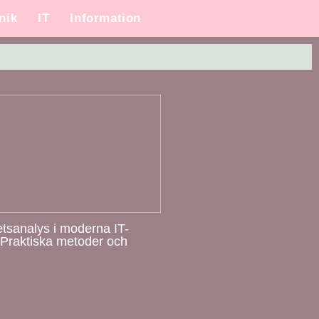
nik
IT
Information
tsanalys i moderna IT-
: Praktiska metoder och