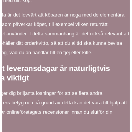
 med ditt köp.
tta är det lovvärt att köparen är noga med de elementära
 som påverkar köpet, till exempel vilken returrätt
get använder. I detta sammanhang är det också relevant att
behåller ditt orderkvitto, så att du alltid ska kunna bevisa
ng, vad du än handlar till en tjej eller kille.
et leveransdagar är naturligtvis
a viktigt
 ger dig briljanta lösningar för att se flera andra
ers betyg och på grund av detta kan det vara till hjälp att
ar onlineföretagets recensioner innan du slutför din