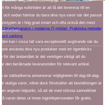
 e-butiker erbjuder nu alla möjliga leveransalternativ.
et för många nuförtiden är att få det levererat till en
k, och sedan hämtar du bara dina nya varor när det passar
ranstypen är i hög grad smart och ofta också den mest
Säkerhetsanalys i moderna IT-miljöer: Praktiska metoder
 fraktformen.
och verktyg
iden kan i vissa fall vara exceptionellt avgörande när du
åste använda dina nya produkter med ett ögonblicks
h för det ändamålet är det verkligen viktigt att du
lar den beräknade leveranstiden för relevant artikel.
en av nätbutikerna annonserar möjligheten till dag-till-dag-
ör otaliga varor, vilket dock förutsätter att beställningen är
n en angiven tidpunkt, så att de med största sannolikhet
 få varan delas ut innan logistikpersonalen får gratis.