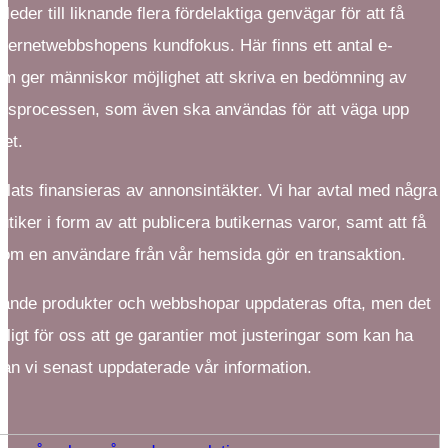
eder till liknande flera fördelaktiga genvägar för att få
 internetwebbshopens kundfokus. Här finns ett antal e-
om ger människor möjlighet att skriva en bedömning av
ngsprocessen, som även ska användas för att väga upp
et.
lats finansieras av annonsintäkter. Vi har avtal med några
utiker i form av att publicera butikernas varor, samt att få
 om en användare från vår hemsida gör en transaktion.
lande produkter och webbshopar uppdateras ofta, men det
öjligt för oss att ge garantier mot justeringar som kan ha
dan vi senast uppdaterade vår information.