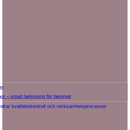
on
or – smart belysning för hemmet