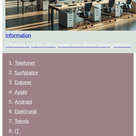
Information
Effektiva tips för HR-system som driver företagstillväxt
Telefoner
Surfplattor
Datorer
Apple
Android
Elektronik
Teknik
IT