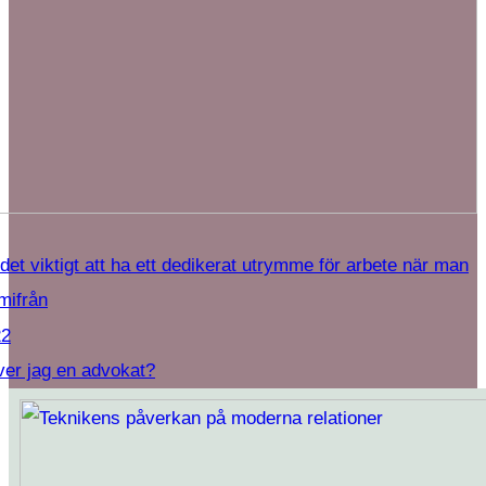
 det viktigt att ha ett dedikerat utrymme för arbete när man
mifrån
22
er jag en advokat?