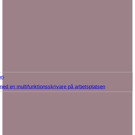
on
med en multifunktionsskrivare på arbetsplatsen