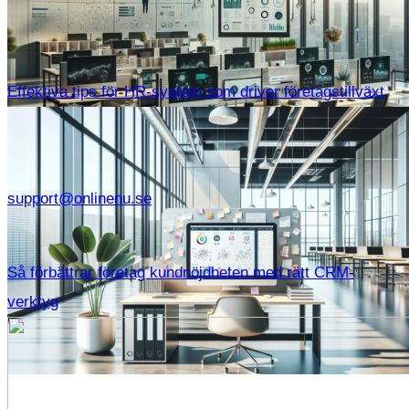
IT
Information
Effektiva tips för HR-system som driver företagstillväxt
support@onlinenu.se
Så förbättrar företag kundnöjdheten med rätt CRM-
verktyg