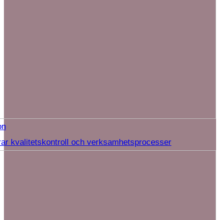
on
rar kvalitetskontroll och verksamhetsprocesser