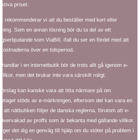
ktiva priset.
et rekommenderar vi att du beställer med kort eller
lning. Som en annan lösning bör du ta del av ett
ngserbjudande som ViaBill, ifall du ser en fördel med att
 kostnaderna över en tidsperiod.
 handlar i en internetbutik bör de trots allt gå igenom e-
illkor, men det brukar inte vara särskilt roligt.
 förslag kan kanske vara att titta närmare på om
öretaget stöds av e-märkningen, eftersom det kan vara en
r att nätbutiken följer de danska reglerna, förutom att e-
a övervakad av proffs som är bekanta med gällande villkor.
ger det dig en genväg till hjälp om du stöter på problem i