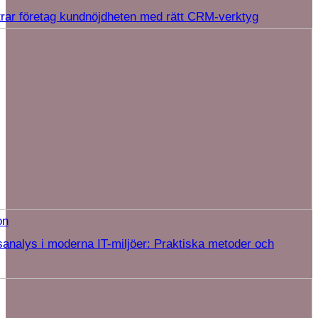
trar företag kundnöjdheten med rätt CRM-verktyg
on
analys i moderna IT-miljöer: Praktiska metoder och