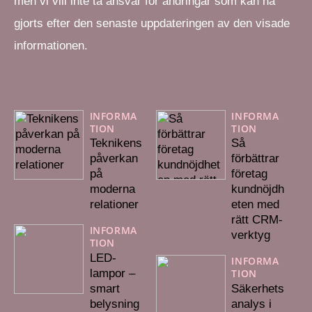
men vi vill inte ta ansvar för ändringar som kan ha
gjorts efter den senaste uppdateringen av den visade
informationen.
INFORMA
INFORMA
TION
TION
Teknikens
Så
påverkan
förbättrar
på
företag
moderna
kundnöjdh
relationer
eten med
rätt CRM-
INFORMA
verktyg
TION
LED-
INFORMA
lampor –
TION
smart
Säkerhets
belysning
analys i