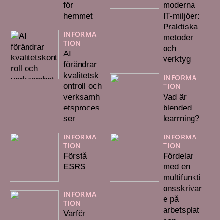
för
moderna
hemmet
IT-miljöer:
Praktiska
INFORMA
metoder
TION
och
AI
verktyg
förändrar
kvalitetsk
INFORMA
ontroll och
TION
verksamh
Vad är
etsproces
blended
ser
learrning?
INFORMA
INFORMA
TION
TION
Förstå
Fördelar
ESRS
med en
multifunkti
onsskrivar
INFORMA
e på
TION
arbetsplat
Varför